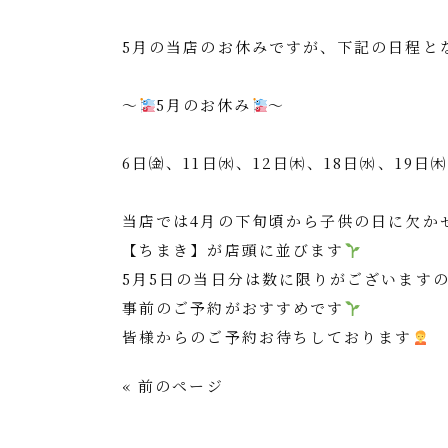
5月の当店のお休みですが、下記の日程と
～
5月のお休み
～
6日㈮、11日㈬、12日㈭、18日㈬、19日
当店では4月の下旬頃から子供の日に欠か
【ちまき】が店頭に並びます
5月5日の当日分は数に限りがございます
事前のご予約がおすすめです
皆様からのご予約お待ちしております
« 前のページ