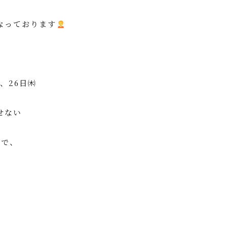
なっております
㈭、26日㈭
せない
ので、